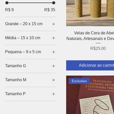
R$ 9
R$ 35
Grande – 20 x 15 cm
Grande – 20 x 15 cm
Visualização rápida
Velas de Cera de Abe
Média – 15 x 10 cm
Naturais, Artesanais e De
Média – 15 x 10 cm
Preço
R$25.00
Pequena – 9 x 5 cm
Pequena – 9 x 5 cm
Adicionar ao carrin
Tamanho G
Tamanho G
Tamanho M
Exclusivo
Tamanho M
Tamanho P
Tamanho P