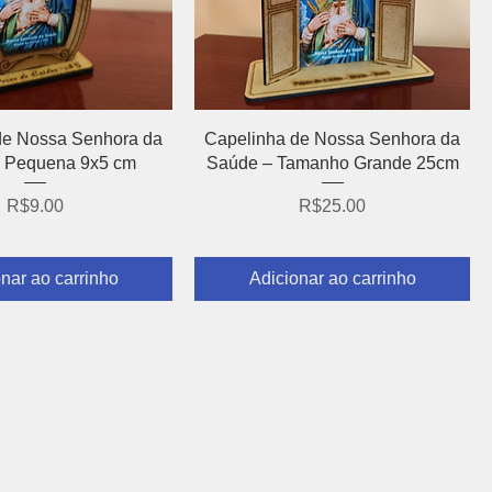
alização rápida
Visualização rápida
de Nossa Senhora da
Capelinha de Nossa Senhora da
 Pequena 9x5 cm
Saúde – Tamanho Grande 25cm
Preço
Preço
R$9.00
R$25.00
nar ao carrinho
Adicionar ao carrinho