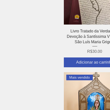
Visualização rápida
Livro Tratado da Verda
Devoção à Santíssima V
São Luís Maria Grig
Preço
R$30.00
Adicionar ao carrin
Mais vendido