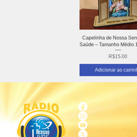
Visualização rápida
Capelinha de Nossa Sen
Saúde – Tamanho Médio 
Preço
R$15.00
Adicionar ao carrin