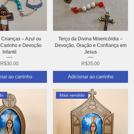
alização rápida
Visualização rápida
 Crianças – Azul ou
Terço da Divina Misericórdia –
, Carinho e Devoção
Devoção, Oração e Confiança em
Infantil
Jesus
Preço
Preço
R$30.00
R$35.00
nar ao carrinho
Adicionar ao carrinho
do
Mais vendido