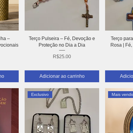
Visualização rápida
Visu
lha –
Terço Pulseira – Fé, Devoção e
Terço para
vocionais
Proteção no Dia a Dia
Rosa | Fé
Preço
R$25.00
ho
Adicionar ao carrinho
Adicio
Exclusivo
Mais vendi