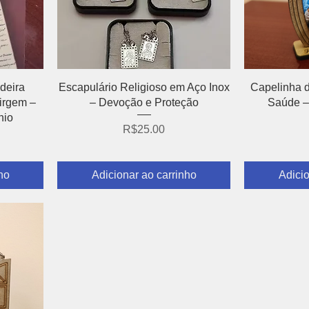
Visualização rápida
Visu
deira
Escapulário Religioso em Aço Inox
Capelinha 
irgem –
– Devoção e Proteção
Saúde –
nio
Preço
R$25.00
ho
Adicionar ao carrinho
Adicio