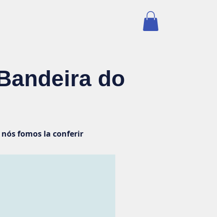
Contato
Loja Livre Acesso
Bandeira do
nós fomos la conferir
des desta Missão..