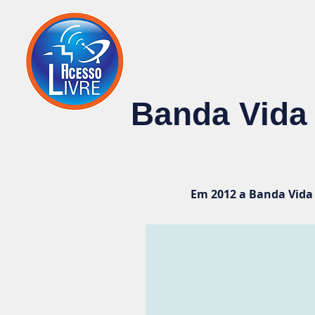
Página inicial
Banda Vida 
Em 2012 a Banda Vida 
Cidinha Moraes
Vocal
da
Banda
Vida
Reluz