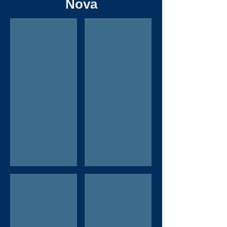
Nova
Entrevistando o Dunga..
Eugênio Jorge
Brais Os
PHN em Poços ao vivo