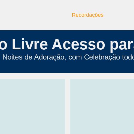
Quem Somos
Recordações
o Livre Acesso pa
7 Noites de Adoração, com Celebração todo
Família que faz história..
Waguinho gerando image
Irmãozao..