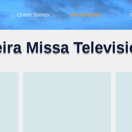
Quem Somos
Recordações
ira Missa Televis
A Palavra de Deus indo pelas antenas
Volun
Tem
Preço?