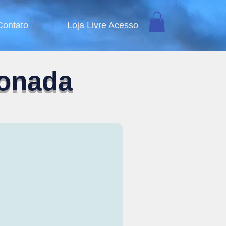
Contato
Loja Livre Acesso
ionada
tários incansáveis com o Padre