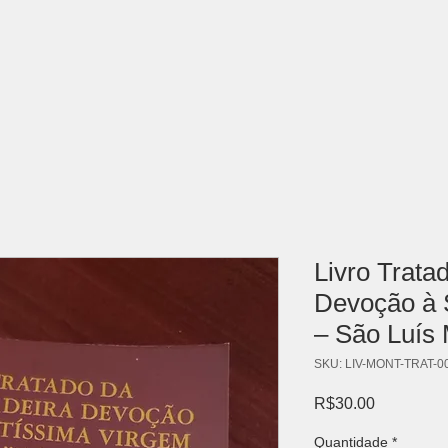
Quem Somos
Recordações
Livro Trata
Devoção à 
– São Luís 
SKU: LIV-MONT-TRAT-0
Preço
R$30.00
Quantidade
*