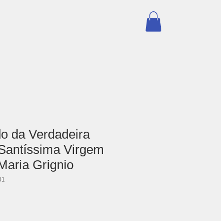
Contato
Loja Livre Acesso
do da Verdadeira
Santíssima Virgem
Maria Grignio
01