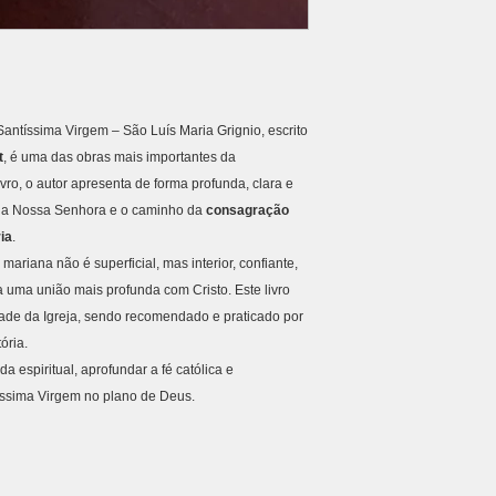
necessidade de justif
modalidade escolhid
Para isso: O produto
São estimados e pode
Com todos os acessór
clima, greves, feriado
deve ser enviado de 
2. Processamento 
aprovação da solicit
Após confirmação d
avaria Se o produto a
Postagem em até
antíssima Virgem – São Luís Maria Grignio, escrito
o cliente deve comun
Pedidos feitos ap
t
, é uma das obras mais importantes da
recebimento. A anális
processamento no 
ivro, o autor apresenta de forma profunda, clara e
o recebimento do ite
3. Tentativas de en
o a Nossa Senhora e o caminho da
consagração
Substituição por outr
Transportadoras e Co
Reembolso integral d
ia
.
tentativas
, conform
produto errado Caso 
ariana não é superficial, mas interior, confiante,
Se não houver suces
daquele adquirido, a
a uma união mais profunda com Cristo. Este livro
O pedido retorna 
adicionais. 4. Como s
notificado para u
dade da Igreja, sendo recomendado e praticado por
cliente deve enviar u
novo frete).
ória.
contendo: Nome com
4. Endereço incorr
a espiritual, aprofundar a fé católica e
Descrição do motivo
destinatário
íssima Virgem no plano de Deus.
defeito/avaria) 5. P
Caso o pedido retorn
crédito: estorno em 
a
repostagem será 
PIX ou débito: reemb
5. Acompanhament
aprovação. Crédito n
Após o envio, o clie
Custos de devolução 